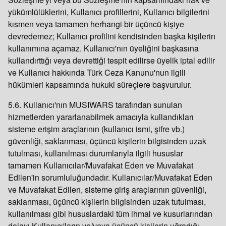
yükümlülüklerini, Kullanıcı profillerini, Kullanıcı bilgilerini
kısmen veya tamamen herhangi bir üçüncü kişiye
devredemez; Kullanıcı profilini kendisinden başka kişilerin
kullanımına açamaz. Kullanıcı'nın üyeliğini başkasına
kullandırttığı veya devrettiği tespit edilirse üyelik iptal edilir
ve Kullanıcı hakkında Türk Ceza Kanunu'nun ilgili
hükümleri kapsamında hukuki süreçlere başvurulur.
5.6. Kullanıcı'nın MUSIWARS tarafından sunulan
hizmetlerden yararlanabilmek amacıyla kullandıkları
sisteme erişim araçlarının (kullanıcı ismi, şifre vb.)
güvenliği, saklanması, üçüncü kişilerin bilgisinden uzak
tutulması, kullanılması durumlarıyla ilgili hususlar
tamamen Kullanıcılar/Muvafakat Eden ve Muvafakat
Edilen'in sorumluluğundadır. Kullanıcılar/Muvafakat Eden
ve Muvafakat Edilen, sisteme giriş araçlarının güvenliği,
saklanması, üçüncü kişilerin bilgisinden uzak tutulması,
kullanılması gibi hususlardaki tüm ihmal ve kusurlarından
dolayı Kullanıcı'ların ve/veya üçüncü kişilerin uğradığı