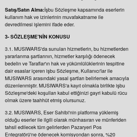
Satış/Satın Alma:
İşbu Sözleşme kapsamında eserlerin
kullanım hak ve izinlerinin muvafakatname ile
devredilmesi işlemini
ifade eder.
3- SÖZLEŞME'NİN KONUSU
3.1. MUSIWARS'da sunulan hizmetlerin, bu hizmetlerden
yararlanma şartlarının, hizmetler karşılığı ödenecek
bedelin ve Taraflar'ın hak ve yükümlülüklerinin tespitine
dair esaslar içeren işbu Sözleşme, Kullanıcı'lar ile
MUSIWARS arasındaki yasal şartları belirlemek amacıyla
düzenlenmiştir. MUSIWARS'a kayıt olmakla birlikte işbu
Sözleşme'deki koşulları kabul ettiğinizi gayri kabulü rücu
olmak üzere taahhüt etmiş olursunuz.
3.2. MUSIWARS, Eser Sahibi'nin platforma yüklemiş
olduğu eserler ile ilgili olarak münhasıran ve münferiden
tahsil edilecek tüm gelirlerden Pazaryeri Pos
Entegratörü'ne ödenecek komisyondan sonra, %20