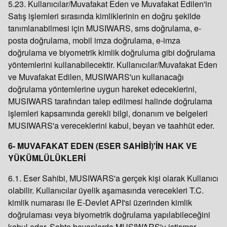
5.23. Kullanıcılar/Muvafakat Eden ve Muvafakat Edilen'in
Satış işlemleri sırasında kimliklerinin en doğru şekilde
tanımlanabilmesi için MUSIWARS, sms doğrulama, e-
posta doğrulama, mobil imza doğrulama, e-imza
doğrulama ve biyometrik kimlik doğruluma gibi doğrulama
yöntemlerini kullanabilecektir. Kullanıcılar/Muvafakat Eden
ve Muvafakat Edilen, MUSIWARS'un kullanacağı
doğrulama yöntemlerine uygun hareket edeceklerini,
MUSIWARS tarafından talep edilmesi halinde doğrulama
işlemleri kapsamında gerekli bilgi, donanım ve belgeleri
MUSIWARS'a vereceklerini kabul, beyan ve taahhüt eder.
6- MUVAFAKAT EDEN (ESER SAHİBİ)'İN HAK VE
YÜKÜMLÜLÜKLERİ
6.1. Eser Sahibi, MUSIWARS'a gerçek kişi olarak Kullanıcı
olabilir. Kullanıcılar üyelik aşamasında verecekleri T.C.
kimlik numarası ile E-Devlet API'si üzerinden kimlik
doğrulaması veya biyometrik doğrulama yapılabileceğini
kabul eder. Sahte beyanlarda MUSIWARS'u istismar