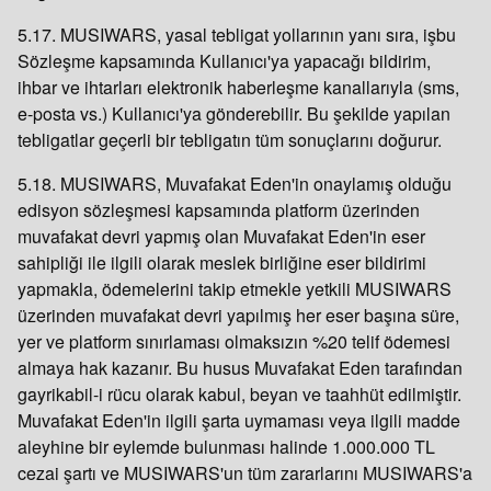
5.17. MUSIWARS, yasal tebligat yollarının yanı sıra, işbu
Sözleşme kapsamında Kullanıcı'ya yapacağı bildirim,
ihbar ve ihtarları elektronik haberleşme kanallarıyla (sms,
e-posta vs.) Kullanıcı'ya gönderebilir. Bu şekilde yapılan
tebligatlar geçerli bir tebligatın tüm sonuçlarını doğurur.
5.18. MUSIWARS, Muvafakat Eden'in onaylamış olduğu
edisyon sözleşmesi kapsamında platform üzerinden
muvafakat devri yapmış olan Muvafakat Eden'in eser
sahipliği ile ilgili olarak meslek birliğine eser bildirimi
yapmakla, ödemelerini takip etmekle yetkili MUSIWARS
üzerinden muvafakat devri yapılmış her eser başına süre,
yer ve platform sınırlaması olmaksızın %20 telif ödemesi
almaya hak kazanır. Bu husus Muvafakat Eden tarafından
gayrikabil-i rücu olarak kabul, beyan ve taahhüt edilmiştir.
Muvafakat Eden'in ilgili şarta uymaması veya ilgili madde
aleyhine bir eylemde bulunması halinde 1.000.000 TL
cezai şartı ve MUSIWARS'un tüm zararlarını MUSIWARS'a