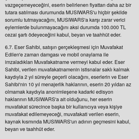
vazgeçemeyeceğini, eserin belirlenen fiyattan daha az bir
tutara satılması durumunda MUSIWARS'u hiçbir şekilde
sorumlu tutmayacağını, MUSIWARS'a karşı zarar verici
eylemlerde bulunmayacağını aksi durumda 100.000 TL
cezai şartı ödeyeceğini kabul, beyan ve taahhüt eder.
6.7. Eser Sahibi, satışın gerçekleşmesi için Muvafakat
Edilen'e zaman damgası ve mobil onaylama ile
imzaladıkları Muvafakatname vermeyi kabul eder. Eser
Sahibi, verilen muvafakatnamenin istisnalar saklı kalmak
kaydıyla 2 yıl süreyle geçerli olacağını, eserlerin ve Eser
Sahibi'nin 10 yıl menajerlik haklarının, eserin 20 yıldan az
olmamak kaydıyla anonimleşene kadarki edisyon
haklarının MUSIWARS'a ait olduğunu, her eserin
muvafakat sürecince başka bir kullanıcıya veya kişiye
muvafakat edilemeyeceği, muvafakati verilen eserin,
kaynak kısmında MUSIWARS'un adının geçmesini kabul,
beyan ve taahhüt eder.