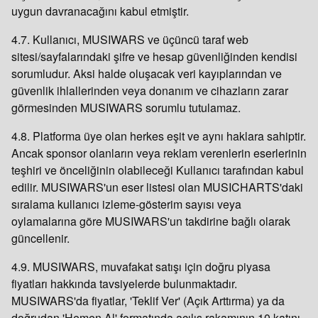
uygun davranacağını kabul etmiştir.
4.7. Kullanıcı, MUSIWARS ve üçüncü taraf web
sitesi/sayfalarındaki şifre ve hesap güvenliğinden kendisi
sorumludur. Aksi halde oluşacak veri kayıplarından ve
güvenlik ihlallerinden veya donanım ve cihazların zarar
görmesinden MUSIWARS sorumlu tutulamaz.
4.8. Platforma üye olan herkes eşit ve aynı haklara sahiptir.
Ancak sponsor olanların veya reklam verenlerin eserlerinin
teşhiri ve önceliğinin olabileceği Kullanıcı tarafından kabul
edilir. MUSIWARS'un eser listesi olan MUSICHARTS'daki
sıralama kullanıcı izleme-gösterim sayısı veya
oylamalarına göre MUSIWARS'un takdirine bağlı olarak
güncellenir.
4.9. MUSIWARS, muvafakat satışı için doğru piyasa
fiyatları hakkında tavsiyelerde bulunmaktadır.
MUSIWARS'da fiyatlar, 'Teklif Ver' (Açık Arttırma) ya da
doğrudan 'Hemen Al' formatında açılış rakamının 10 katını