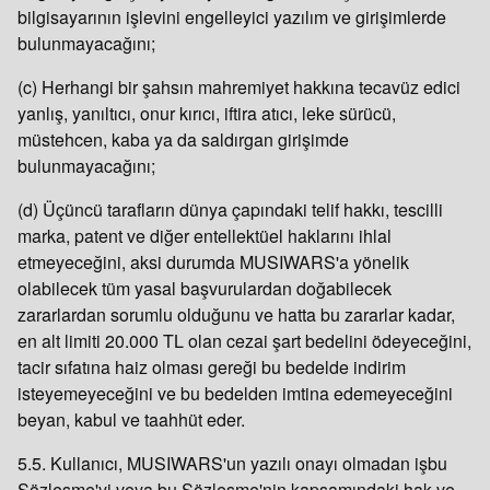
bilgisayarının işlevini engelleyici yazılım ve girişimlerde
bulunmayacağını;
(c) Herhangi bir şahsın mahremiyet hakkına tecavüz edici
yanlış, yanıltıcı, onur kırıcı, iftira atıcı, leke sürücü,
müstehcen, kaba ya da saldırgan girişimde
bulunmayacağını;
(d) Üçüncü tarafların dünya çapındaki telif hakkı, tescilli
marka, patent ve diğer entellektüel haklarını ihlal
etmeyeceğini, aksi durumda MUSIWARS'a yönelik
olabilecek tüm yasal başvurulardan doğabilecek
zararlardan sorumlu olduğunu ve hatta bu zararlar kadar,
en alt limiti 20.000 TL olan cezai şart bedelini ödeyeceğini,
tacir sıfatına haiz olması gereği bu bedelde indirim
isteyemeyeceğini ve bu bedelden imtina edemeyeceğini
beyan, kabul ve taahhüt eder.
5.5. Kullanıcı, MUSIWARS'un yazılı onayı olmadan işbu
Sözleşme'yi veya bu Sözleşme'nin kapsamındaki hak ve