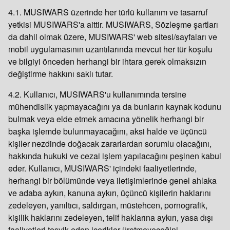
4.1. MUSIWARS üzerinde her türlü kullanım ve tasarruf
yetkisi MUSIWARS'a aittir. MUSIWARS, Sözleşme şartları
da dahil olmak üzere, MUSIWARS' web sitesi/sayfaları ve
mobil uygulamasının uzantılarında mevcut her tür koşulu
ve bilgiyi önceden herhangi bir ihtara gerek olmaksızın
değiştirme hakkını saklı tutar.
4.2. Kullanıcı, MUSIWARS'u kullanımında tersine
mühendislik yapmayacağını ya da bunların kaynak kodunu
bulmak veya elde etmek amacına yönelik herhangi bir
başka işlemde bulunmayacağını, aksi halde ve üçüncü
kişiler nezdinde doğacak zararlardan sorumlu olacağını,
hakkında hukuki ve cezai işlem yapılacağını peşinen kabul
eder. Kullanıcı, MUSIWARS' içindeki faaliyetlerinde,
herhangi bir bölümünde veya iletişimlerinde genel ahlaka
ve adaba aykırı, kanuna aykırı, üçüncü kişilerin haklarını
zedeleyen, yanıltıcı, saldırgan, müstehcen, pornografik,
kişilik haklarını zedeleyen, telif haklarına aykırı, yasa dışı
faaliyetleri teşvik eden içerikler üretmeyeceğini,