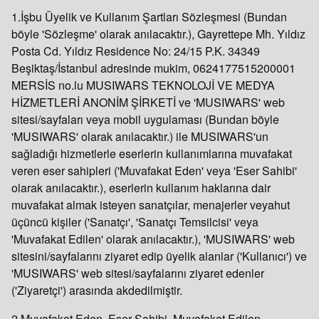
1.İşbu Üyelik ve Kullanım Şartları Sözleşmesi (Bundan
böyle 'Sözleşme' olarak anılacaktır.), Gayrettepe Mh. Yıldız
Posta Cd. Yıldız Residence No: 24/15 P.K. 34349
Beşiktaş/İstanbul adresinde mukim, 0624177515200001
MERSİS no.lu MUSIWARS TEKNOLOJİ VE MEDYA
HİZMETLERİ ANONİM ŞİRKETİ ve 'MUSIWARS' web
sitesi/sayfaları veya mobil uygulaması (Bundan böyle
'MUSIWARS' olarak anılacaktır.) ile MUSIWARS'un
sağladığı hizmetlerle eserlerin kullanımlarına muvafakat
veren eser sahipleri ('Muvafakat Eden' veya 'Eser Sahibi'
olarak anılacaktır.), eserlerin kullanım haklarına dair
muvafakat almak isteyen sanatçılar, menajerler veyahut
üçüncü kişiler ('Sanatçı', 'Sanatçı Temsilcisi' veya
'Muvafakat Edilen' olarak anılacaktır.), 'MUSIWARS' web
sitesini/sayfalarını ziyaret edip üyelik alanlar ('Kullanıcı') ve
'MUSIWARS' web sitesi/sayfalarını ziyaret edenler
('Ziyaretçi') arasında akdedilmiştir.
2.Muvafakat Eden, Eser Sahibi, Muvafakat Edilen,