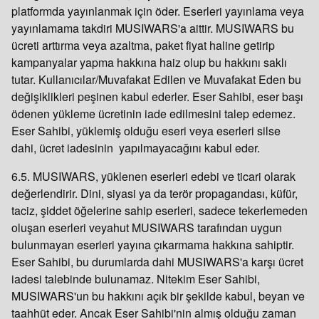
platformda yayınlanmak için öder. Eserleri yayınlama veya
yayınlamama takdiri MUSIWARS'a aittir. MUSIWARS bu
ücreti arttırma veya azaltma, paket fiyat haline getirip
kampanyalar yapma hakkına haiz olup bu hakkını saklı
tutar. Kullanıcılar/Muvafakat Edilen ve Muvafakat Eden bu
değişiklikleri peşinen kabul ederler. Eser Sahibi, eser başı
ödenen yükleme ücretinin iade edilmesini talep edemez.
Eser Sahibi, yüklemiş olduğu eseri veya eserleri silse
dahi, ücret iadesinin yapılmayacağını kabul eder.
6.5. MUSIWARS, yüklenen eserleri edebi ve ticari olarak
değerlendirir. Dini, siyasi ya da terör propagandası, küfür,
taciz, şiddet öğelerine sahip eserleri, sadece tekerlemeden
oluşan eserleri veyahut MUSIWARS tarafından uygun
bulunmayan eserleri yayına çıkarmama hakkına sahiptir.
Eser Sahibi, bu durumlarda dahi MUSIWARS'a karşı ücret
iadesi talebinde bulunamaz. Nitekim Eser Sahibi,
MUSIWARS'un bu hakkını açık bir şekilde kabul, beyan ve
taahhüt eder. Ancak Eser Sahibi'nin almış olduğu zaman