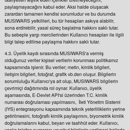
paylaşmayacağını kabul eder. Aksi halde oluşacak
zarardan tamamen kendisi sorumludur ve bu durumda
MUSIWARS yetkilileri, bu tür hesapları askıya alabilir,
sona erdirebilir, yasal süreç başlatma hakkını saklı tutar.
Bu sebeple yargı mercilerinden Kullanıcı hesapları ile ilgili
bilgi talep edilirse paylaşma hakkını saklı tutar.
4.3. Üyelik kaydı sırasında MUSIWARS'a vermiş
olduğunuz veriler kişisel verilerin korunması politikamız
kapsamında işlenir. Bu veriler; metin, kimlik bilgileri,
iletişim bilgileri, fotoğraf, grafik vb.den oluşur. Bilgilerin
sorumluluğu Kullanıcı'ya ait olup, MUSIWARS bilgilerin
çevrimiçi dağıtımında rol oynar. Kullanıcı, üyelik
aşamasında, E-Devlet API'si üzerinden T.C. kimlik
numarası doğrulaması yapılmasını, İleti Yönetim Sistemi
(IYS) entegrasyonu kapsamında teknik yeterliliklerin yerine
getirilmesini, fotoğraflı kimlik paylaşımını, biyometrik kimlik
doğrulamalarını kabul, beyan ve taahhüt eder. Kullanıcı,
yanlış telefon numarası veyahut bilgilerin verilmesi halinde